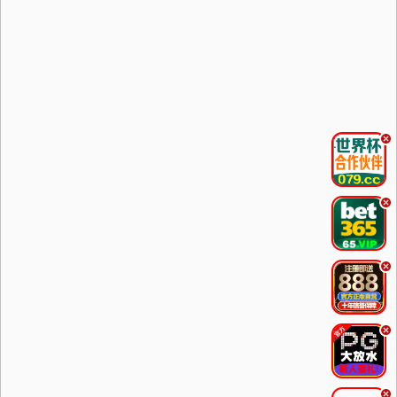
.
.
.
.